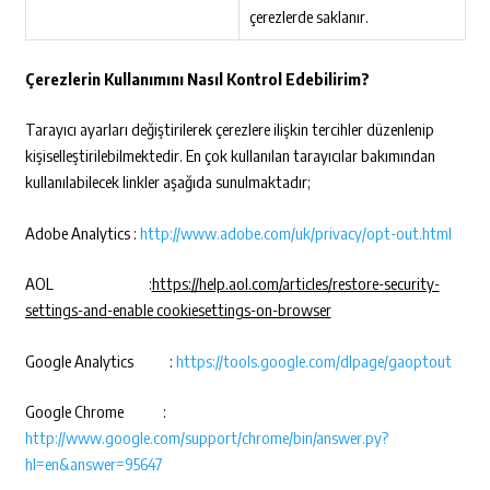
çerezlerde saklanır.
Çerezlerin Kullanımını Nasıl Kontrol Edebilirim?
Tarayıcı ayarları değiştirilerek çerezlere ilişkin tercihler düzenlenip
kişiselleştirilebilmektedir. En çok kullanılan tarayıcılar bakımından
kullanılabilecek linkler aşağıda sunulmaktadır;
Adobe Analytics :
http://www.adobe.com/uk/privacy/opt-out.html
AOL :
https://help.aol.com/articles/restore-security-
settings-and-enable cookiesettings-on-browser
Google Analytics :
https://tools.google.com/dlpage/gaoptout
Google Chrome :
http://www.google.com/support/chrome/bin/answer.py?
hl=en&answer=95647