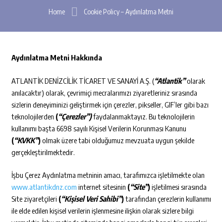
Home
Cookie Policy – Aydınlatma Metni
Aydınlatma Metni Hakkında
ATLANTİK DENİZCİLİK TİCARET VE SANAYİ A.Ş. (
“Atlantik”
olarak
anılacaktır) olarak, çevrimiçi mecralarımızı ziyaretleriniz sırasında
sizlerin deneyiminizi geliştirmek için çerezler, pikseller, GIF’ler gibi bazı
teknolojilerden
(
“Çerezler”)
faydalanmaktayız. Bu teknolojilerin
kullanımı başta 6698 sayılı Kişisel Verilerin Korunması Kanunu
(
“KVKK”
)
olmak üzere tabi olduğumuz mevzuata uygun şekilde
gerçekleştirilmektedir.
İşbu Çerez Aydınlatma metninin amacı, tarafımızca işletilmekte olan
www.atlantikdnz.com
internet sitesinin
(
“
Site”
)
işletilmesi sırasında
Site ziyaretçileri
(
“Kişisel Veri Sahibi”
)
tarafından çerezlerin kullanımı
ile elde edilen kişisel verilerin işlenmesine ilişkin olarak sizlere bilgi