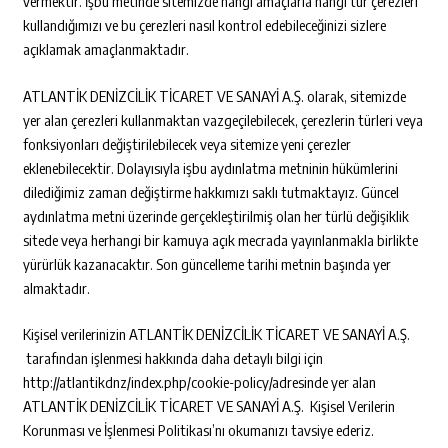
vermektir. İşbu metinde sitemizde hangi amaçlarla hangi tür çerezleri
kullandığımızı ve bu çerezleri nasıl kontrol edebileceğinizi sizlere
açıklamak amaçlanmaktadır.
ATLANTİK DENİZCİLİK TİCARET VE SANAYİ A.Ş. olarak, sitemizde
yer alan çerezleri kullanmaktan vazgeçilebilecek, çerezlerin türleri veya
fonksiyonları değiştirilebilecek veya sitemize yeni çerezler
eklenebilecektir. Dolayısıyla işbu aydınlatma metninin hükümlerini
dilediğimiz zaman değiştirme hakkımızı saklı tutmaktayız. Güncel
aydınlatma metni üzerinde gerçekleştirilmiş olan her türlü değişiklik
sitede veya herhangi bir kamuya açık mecrada yayınlanmakla birlikte
yürürlük kazanacaktır. Son güncelleme tarihi metnin başında yer
almaktadır.
Kişisel verilerinizin ATLANTİK DENİZCİLİK TİCARET VE SANAYİ A.Ş.
tarafından işlenmesi hakkında daha detaylı bilgi için
http://atlantikdnz/index.php/cookie-policy/adresinde yer alan
ATLANTİK DENİZCİLİK TİCARET VE SANAYİ A.Ş. Kişisel Verilerin
Korunması ve İşlenmesi Politikası’nı okumanızı tavsiye ederiz.