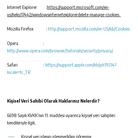
Internet Explorer :
https://support.microsoft.com/en-
us/help/17442/windowsinternetexplorerdelete-manage-cookies
Mozilla Firefox :
http://support.mozilla.com/en-US/kb/Cookies
Opera :
http://www.opera.com/browser/tutorials/security/privacy/
Safari :
https://support.apple.com/kb/ph19214?
locale=tr_TR
Kişisel Veri Sahibi Olarak Haklarınız Nelerdir?
6698 Sayılı KVKK’nın 11. maddesi uyarınca kişisel veri sahipleri
kendileriyle ilgili,
Kişisel veri işlenip işlenmediğini öğrenme,