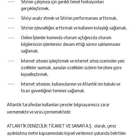
Site’nin çalışması için gerekli temel fonksiyonları
gerçekleştirmek,
Site’yi analiz etmek ve Site’nin performansını arttırmak,
Site’nin işlevselliğini arttırmak ve kullanım kolaylığı sağlamak,
Online İşlemler kısmında oturum açtığınızda oturum
bilgilerinizin işlemleriniz devam ettiği sürece saklanmasını
sağlamak,
İnternet sitesini iyileştirmek ve internet sitesi üzerinden yeni
özellikler sunmak, sunulan özellikleri sizlerin tercihine göre
kişiselleştirmek,
İnternet sitesinin, kullanıcılarının ve Atlantik’nin hukuki ve
ticari güvenliğinin teminini sağlamak.
Atlantik tarafından kullanılan çerezler bilgisayarınıza zarar
vermemekte ve virüs içermemektedir.
ATLANTİK DENİZCİLİK TİCARET VE SANAYİ A.Ş. olarak, çerez
aydınlatma metni kapsamındaki kişisel verilerinizi yukarıda belirtilen