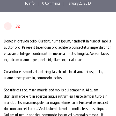
by
info
0 Comments
January 23, 2019
32
Donec in gravida odio. Curabitur urna ipsum, hendrerit in nunc et, mollis
auctor orci. Praesent bibendum orci ac libero consectetur imperdiet non
vitae arcu. Integer condimentum metus a mattis fringilla. Aenean lacus
ex, rutrum ullamcorper porta id, ullamcorper at risus.
Curabitur euismod velit id fringilla vehicula. In sit amet risus porta,
ullamcorper ipsum in, commodo lectus.
Sed ultrices accumsan mauris, sed mollis dui semper in. Aliquam
dignissim eros elit, in egestas augue rutrum eu. Fusce semper turpis in
nisi lobortis, maximus pulvinar magna elementum. Fusce vitae suscipit
dui, non laoreet turpis. Vestibulum bibendum mollis felis quis aliquet.
Nullam ut neque sodales, commodo ipsum vel, venenatis massa. Ut